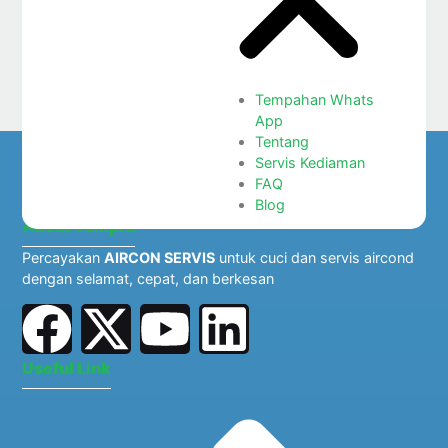
Tempahan Whats
App
Tentang
Servis Kediaman
FAQ
Blog
About Tempra
Percayakan
AIRCON SERVIS
untuk cuci dan servis aircond
dengan selamat, cepat, dan berkesan
Useful Link